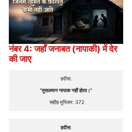
नंबर 4: जहाँ जनाबत (नापाकी) में देर
की जाए
हदीस:
“मुसलमान नापाक नहीं होता।”
 सहीह मुस्लिम: 372
हदीस
: