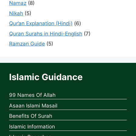
Namaz
(8)
Nikah
(5)
Qur’an Explanation (Hindi)
(6)
Quran Surahs in Hindi-English
(7)
Ramzan Guide
(5)
Islamic Guidance
99 Names Of Allah
Asaan Islami Masail
Benefits Of Surah
Islamic Information