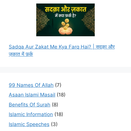
Sadqa Aur Zakat Me Kya Farq Hai? | सदक़ा और
ज़कात में फ़र्क
99 Names Of Allah
(7)
Asaan Islami Masail
(18)
Benefits Of Surah
(8)
Islamic Information
(18)
Islamic Speeches
(3)