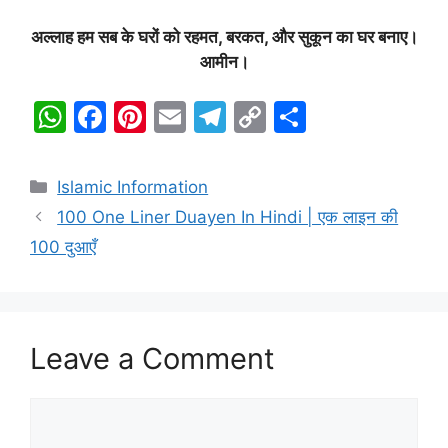
अल्लाह हम सब के घरों को रहमत, बरकत, और सुकून का घर बनाए।
आमीन।
W
F
Pi
E
T
C
S
h
a
nt
m
el
o
h
at
c
er
ai
e
p
ar
Categories
Islamic Information
s
e
e
l
gr
y
e
100 One Liner Duayen In Hindi | एक लाइन की
A
b
st
a
Li
100 दुआएँ
p
o
m
n
p
o
k
k
Leave a Comment
Comment