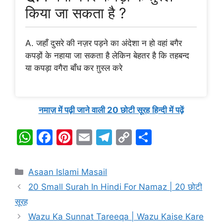
किया जा सकता है ?
A. जहाँ दुसरे की नज़र पड़ने का अंदेशा न हो वहां बगैर
कपड़ों के नहाया जा सकता है लेकिन बेहतर है कि तहबन्द
या कपड़ा वगैरा बाँध कर ग़ुस्ल करे
नमाज़ में पढ़ी जाने वाली 20 छोटी सूरह
हिन्दी में पढ़ें
W
F
Pi
E
T
C
S
h
a
nt
m
el
o
h
at
c
er
ai
e
p
ar
Categories
Asaan Islami Masail
s
e
e
l
gr
y
e
20 Small Surah In Hindi For Namaz | 20 छोटी
A
b
st
a
Li
सूरह
p
o
m
n
Wazu Ka Sunnat Tareeqa | Wazu Kaise Kare