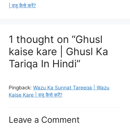
p
o
k
| वजू कैसे करें?
k
1 thought on “Ghusl
kaise kare | Ghusl Ka
Tariqa In Hindi”
Pingback:
Wazu Ka Sunnat Tareeqa | Wazu
Kaise Kare | वजू कैसे करें?
Leave a Comment