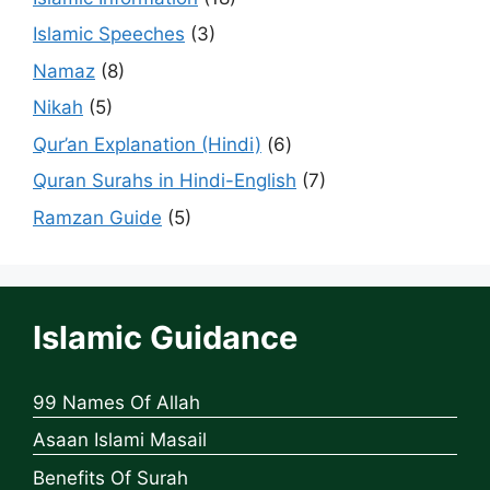
Islamic Speeches
(3)
Namaz
(8)
Nikah
(5)
Qur’an Explanation (Hindi)
(6)
Quran Surahs in Hindi-English
(7)
Ramzan Guide
(5)
Islamic Guidance
99 Names Of Allah
Asaan Islami Masail
Benefits Of Surah