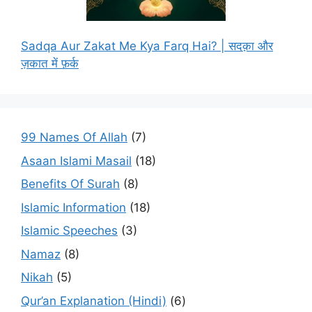
Sadqa Aur Zakat Me Kya Farq Hai? | सदक़ा और
ज़कात में फ़र्क
99 Names Of Allah
(7)
Asaan Islami Masail
(18)
Benefits Of Surah
(8)
Islamic Information
(18)
Islamic Speeches
(3)
Namaz
(8)
Nikah
(5)
Qur’an Explanation (Hindi)
(6)