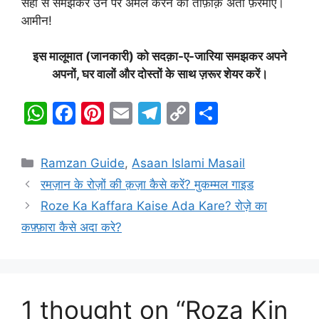
सही से समझकर उन पर अमल करने की तौफ़ीक़ अता फ़रमाए।
आमीन!
इस मालूमात (जानकारी) को सदक़ा-ए-जारिया समझकर अपने
अपनों, घर वालों और दोस्तों के साथ ज़रूर शेयर करें।
W
F
Pi
E
T
C
S
h
a
nt
m
el
o
h
at
c
er
ai
e
p
ar
Categories
Ramzan Guide
,
Asaan Islami Masail
s
e
e
l
gr
y
e
रमज़ान के रोज़ों की क़ज़ा कैसे करें? मुकम्मल गाइड
A
b
st
a
Li
Roze Ka Kaffara Kaise Ada Kare? रोज़े का
p
o
m
n
कफ़्फ़ारा कैसे अदा करे?
p
o
k
k
1 thought on “Roza Kin