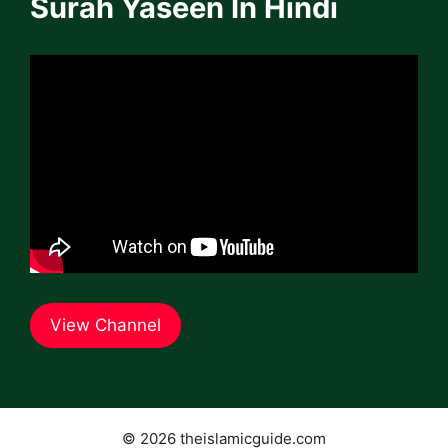
Surah Yaseen In Hindi
View Channel
© 2026 theislamicguide.com