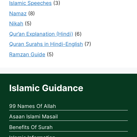
Islamic Speeches
(3)
Namaz
(8)
Nikah
(5)
Qur’an Explanation (Hindi)
(6)
Quran Surahs in Hindi-English
(7)
Ramzan Guide
(5)
Islamic Guidance
99 Names Of Allah
Asaan Islami Masail
Benefits Of Surah