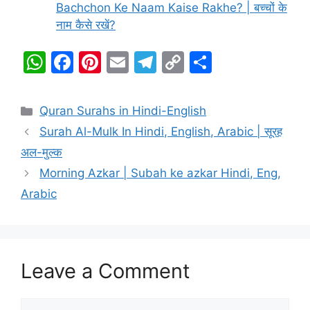
Bachchon Ke Naam Kaise Rakhe? | बच्चों के
नाम कैसे रखें?
W
F
Pi
E
T
C
S
h
a
nt
m
el
o
h
at
c
er
ai
e
p
ar
Categories
Quran Surahs in Hindi-English
s
e
e
l
gr
y
e
Surah Al-Mulk In Hindi, English, Arabic | सूरह
A
b
st
a
Li
अल-मुल्क
p
o
m
n
Morning Azkar | Subah ke azkar Hindi, Eng,
p
o
k
Arabic
k
Leave a Comment
Comment