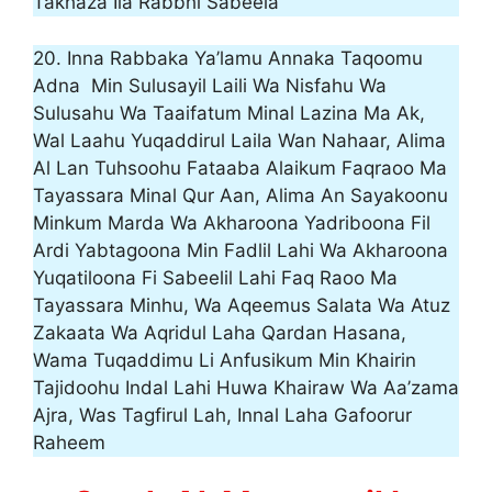
Takhaza Ila Rabbhi Sabeela
20. Inna Rabbaka Ya’lamu Annaka Taqoomu
Adna Min Sulusayil Laili Wa Nisfahu Wa
Sulusahu Wa Taaifatum Minal Lazina Ma Ak,
Wal Laahu Yuqaddirul Laila Wan Nahaar, Alima
Al Lan Tuhsoohu Fataaba Alaikum Faqraoo Ma
Tayassara Minal Qur Aan, Alima An Sayakoonu
Minkum Marda Wa Akharoona Yadriboona Fil
Ardi Yabtagoona Min Fadlil Lahi Wa Akharoona
Yuqatiloona Fi Sabeelil Lahi Faq Raoo Ma
Tayassara Minhu, Wa Aqeemus Salata Wa Atuz
Zakaata Wa Aqridul Laha Qardan Hasana,
Wama Tuqaddimu Li Anfusikum Min Khairin
Tajidoohu Indal Lahi Huwa Khairaw Wa Aa’zama
Ajra, Was Tagfirul Lah, Innal Laha Gafoorur
Raheem