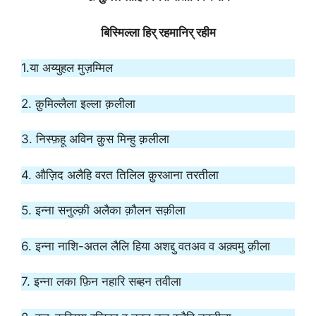
बिस्मिल्ला हिर् रहमानिर् रहीम
1.या अय्युहल मुज़म्मिल
2. क़ुमिल्लैला इल्ला क़लीला
3. निस्फ़हू अविन क़ुस मिन्हु क़लीला
4. औज़िद अलैहि वरत तिलिल क़ुरआना तरतीला
5. इन्ना सनुल्क़ी अलैका क़ौलन सक़ीला
6. इन्ना नाशि-अतल लैलि हिया अशद्दु वतअव व अक़्वमु क़ीला
7. इन्ना लका फ़िन नहारि सब्हन तवीला