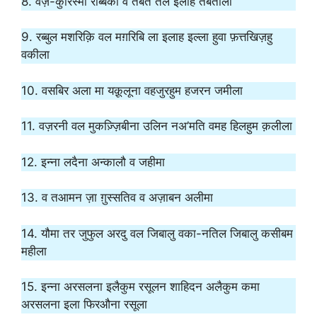
8. वज़-कुरिस्मा रब्बिका व तबत तल इलैहि तबतीला
9. रब्बुल मशरिक़ि वल मग़रिबि ला इलाह इल्ला हुवा फ़त्तखिज़हु
वकीला
10. वसबिर अला मा यक़ूलूना वहजुरहुम हजरन जमीला
11. वज़रनी वल मुकज़्ज़िबीना उलिन नअ’मति वमह हिलहुम क़लीला
12. इन्ना लदैना अन्कालौ व जहीमा
13. व तआमन ज़ा ग़ुस्सतिव व अज़ाबन अलीमा
14. यौमा तर जुफुल अरदु वल जिबालु वका-नतिल जिबालु कसीबम
महीला
15. इन्ना अरसलना इलैकुम रसूलन शाहिदन अलैकुम कमा
अरसलना इला फिरऔना रसूला