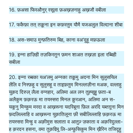
16. फ़असा फिरऔनुर् रसूला फ़अख़ज़नाहु अख़जौ वबीला
17. फकैफ़ा तत् तक़ूना इन कफ़रतुम यौमै यजअलुल विल्दाना शीबा
18. अस-समाउ मुन्फ़तिरुम बिह, काना वअ’दुहू मफ़ऊला
19. इन्ना हाज़िही तज़किरतुन फ़मन शाअत तख़ज़ा इला रब्बिही
सबीला
20. इन्ना रब्बका यअ’लमु अन्नका तक़ूमु अदना मिन सुलुसयिल
लैलि व निस्फ़हू व सुलुसहू व ताइफ़तुम मिनल्लज़ीना मअक, वल्लाहु
युक़द दिरुल् लैला वन्नहार, अलिमा अल लन तुह्सूहु फ़ता-ब
अलैकुम फ़क़रऊ मा तयस्सरा मिनल क़ुरआन, अलिमा अन स-
यकूनु मिन्कुम मरदा व आख़रूना यदरिबूना फ़िल अरदि यब्तग़ूना मिन
फ़दलिल्लाहि व आख़रूना युक़ातिलूना फ़ी सबीलिल्लाहि फ़क़रऊ मा
तयस्सरा मिन्हु व अक़ीमुस सलाता व आतुज़् ज़काता व अक़रिदुल्ला-
ह क़रदन हसना, वमा तुक़द्दिमू लि-अन्फ़ुसिकुम मिन ख़ैरिन तजिदूहु