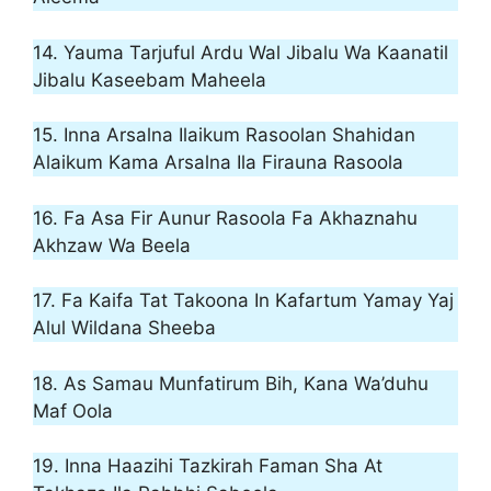
14. Yauma Tarjuful Ardu Wal Jibalu Wa Kaanatil
Jibalu Kaseebam Maheela
15. Inna Arsalna Ilaikum Rasoolan Shahidan
Alaikum Kama Arsalna Ila Firauna Rasoola
16. Fa Asa Fir Aunur Rasoola Fa Akhaznahu
Akhzaw Wa Beela
17. Fa Kaifa Tat Takoona In Kafartum Yamay Yaj
Alul Wildana Sheeba
18. As Samau Munfatirum Bih, Kana Wa’duhu
Maf Oola
19. Inna Haazihi Tazkirah Faman Sha At