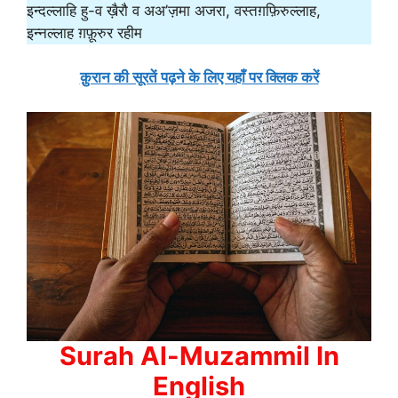
इन्दल्लाहि हु-व ख़ैरौ व अअ’ज़मा अजरा, वस्तग़फ़िरुल्लाह,
इन्नल्लाह ग़फ़ूरुर रहीम
क़ुरान की सूरतें पढ़ने के लिए यहाँ पर क्लिक करें
Surah Al-Muzammil In
English