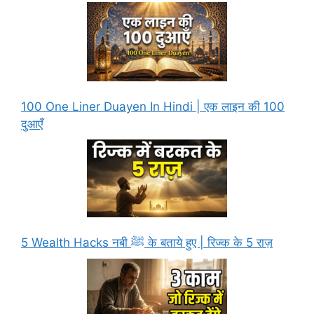
100 One Liner Duayen In Hindi | एक लाइन की 100
दुआएँ
5 Wealth Hacks नबी ﷺ के बताये हुए | रिज्क के 5 राज़