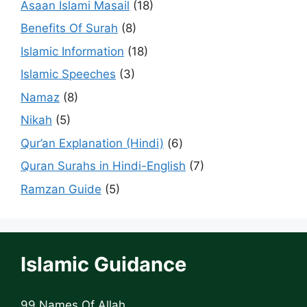
Asaan Islami Masail
(18)
Benefits Of Surah
(8)
Islamic Information
(18)
Islamic Speeches
(3)
Namaz
(8)
Nikah
(5)
Qur’an Explanation (Hindi)
(6)
Quran Surahs in Hindi-English
(7)
Ramzan Guide
(5)
Islamic Guidance
99 Names Of Allah