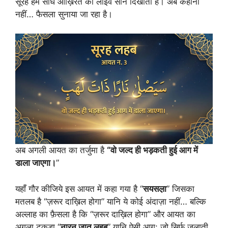
सूरह हमें सीधे आख़िरत का लाइव सीन दिखाती है। अब कहानी
नहीं… फैसला सुनाया जा रहा है।
अब अगली आयत का तर्जुमा है
“वो जल्द ही भड़कती हुई आग में
डाला जाएगा।
”
यहाँ गौर कीजिये इस आयत में कहा गया है “
सयसल़ा
” जिसका
मतलब है “ज़रूर दाख़िल होगा” यानि ये कोई अंदाज़ा नहीं… बल्कि
अल्लाह का फ़ैसला है कि “ज़रूर दाख़िल होगा” और आयत का
अगला टुकड़ा “
नारन ज़ात लहब
” यानि ऐसी आग: जो सिर्फ जलाती