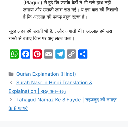
(Plague) से हुई कि उसके बेटों ने भी उसे हाथ नहीं
लगाया और उसकी लाश सड़ गई। ये इस बात की निशानी
है कि अल्लाह की पकड़ बहुत सख़्त है।
सूरह लहब हमें डराती भी है… और जगाती भी। अल्लाह हमें उस
रास्ते से बचाए जिस पर अबू लहब चला।
W
F
Pi
E
T
C
S
h
a
nt
m
el
o
h
at
c
er
ai
e
p
ar
Categories
Qur’an Explanation (Hindi)
s
e
e
l
gr
y
e
Surah Nasr In Hindi Translation &
A
b
st
a
Li
Explaination | सूरह अन-नस्र
p
o
m
n
Tahajjud Namaz Ke 8 Fayde | तहज्जुद की नमाज़
p
o
k
के 8 फायदे
k