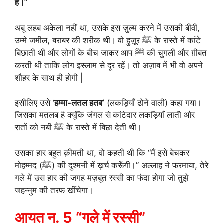
है।
”
अबू लहब अकेला नहीं था, उसके इस ज़ुल्म करने में उसकी बीवी,
उम्मे जमील, बराबर की शरीक थी। वो हुज़ूर ﷺ के रास्ते में कांटे
बिछाती थी और लोगों के बीच जाकर आप ﷺ की चुगली और ग़ीबत
करती थी ताकि लोग इस्लाम से दूर रहें। तो अज़ाब में भी वो अपने
शौहर के साथ ही होगी |
इसीलिए उसे ‘
हम्मा-लतल हतब’
(लकड़ियाँ ढोने वाली) कहा गया।
जिसका मतलब है क्यूंकि जंगल से कांटेदार लकड़ियाँ लाती और
रातों को नबी ﷺ के रास्ते में बिछा देती थी।
उसका हार बहुत क़ीमती था, वो कहती थी कि “मैं इसे बेचकर
मोहम्मद (ﷺ) की दुश्मनी में ख़र्च करूँगी।” अल्लाह ने फरमाया, तेरे
गले में उस हार की जगह मज़बूत रस्सी का फंदा होगा जो तुझे
जहन्नुम की तरफ खींचेगा।
आयत न. 5 “गले में रस्सी”