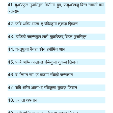
41. युअ’रफुल मुजरिमूना बिसीमा-हुम, फयुअ’खज़ु बिन्न नवासी वल
अक़दाम
42. फबि अय्यि आला-इ रब्बिकुमा तुकज़ ज़िबान
43. हाज़िही जहन्नमुल लती युक़ज्जिबु बिहल मुजरिमून
44. य-तूफ़ूना बैनहा वबैन हमीमिंन आन
45. फबि अय्यि आला-इ रब्बिकुमा तुकज़ ज़िबान
46. व-लिमन खा-फ़ मक़ाम रब्बिही जन्नतान
47. फबि अय्यि आला-इ रब्बिकुमा तुकज़ ज़िबान
48. ज़वाता अफ्नान
49. फबि अय्यि आला-इ रब्बिकुमा तुकज़ ज़िबान