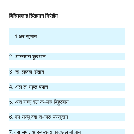
English, Arabic
बिस्मिल्लाह
हिर्रहमान
निर्रहीम
1.अर रहमान
2. अ’ल्लमल क़ुरआन
3. ख़-लक़ल-इंसान
4. अल ल-महुल बयान
5. अश शम्सु वल क़-मरु बिहुस्बान
6. वन नज्मु वश श-जरु यस्जुदान
7. वस समा..अ र-फ़अहा ववदअल मीज़ान