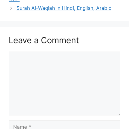
p
o
m
n
Surah Al-Waqiah In Hindi, English, Arabic
p
o
k
k
Leave a Comment
Comment
Name