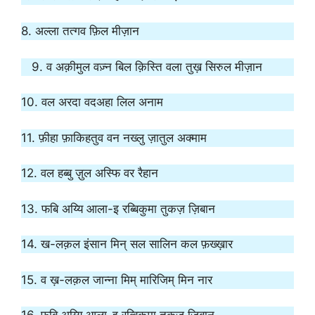
8. अल्ला तत्गव फ़िल मीज़ान
9. व अक़ीमुल वज़्न बिल क़िस्ति वला तुख़ सिरुल मीज़ान
10. वल अरदा वदअहा लिल अनाम
11. फ़ीहा फ़ाकिहतुव वन नख्लु ज़ातुल अक्माम
12. वल हब्बु ज़ुल अस्फि वर रैहान
13. फबि अय्यि आला-इ रब्बिकुमा तुकज़ ज़िबान
14. ख-लक़ल इंसान मिन् सल सालिन कल फ़ख्ख़ार
15. व ख़-लक़ल जान्ना मिम् मारिजिम् मिन नार