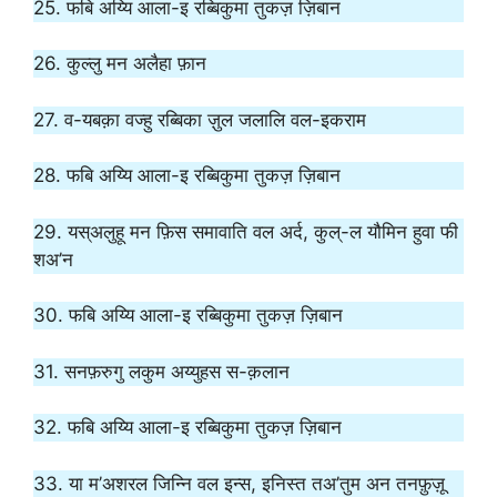
25. फबि अय्यि आला-इ रब्बिकुमा तुकज़ ज़िबान
26. कुल्लु मन अलैहा फ़ान
27. व-यबक़ा वज्हु रब्बिका ज़ुल जलालि वल-इकराम
28. फबि अय्यि आला-इ रब्बिकुमा तुकज़ ज़िबान
29. यस्अलुहू मन फ़िस समावाति वल अर्द, कुल्-ल यौमिन हुवा फी
शअ’न
30. फबि अय्यि आला-इ रब्बिकुमा तुकज़ ज़िबान
31. सनफ़रुगु लकुम अय्युहस स-क़लान
32. फबि अय्यि आला-इ रब्बिकुमा तुकज़ ज़िबान
33. या म’अशरल जिन्नि वल इन्स, इनिस्त तअ’तुम अन तनफ़ुज़ू