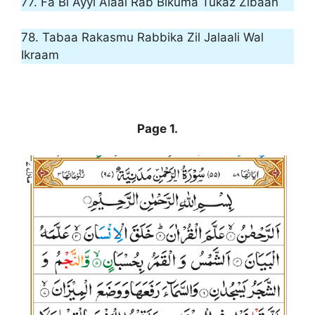
77. Fa Bi Ayyi Alaai Rab Bikuma Tukaz Zibaan
78. Tabaa Rakasmu Rabbika Zil Jalaali Wal
Ikraam
Surah Rahman In Arabic
Page 1.