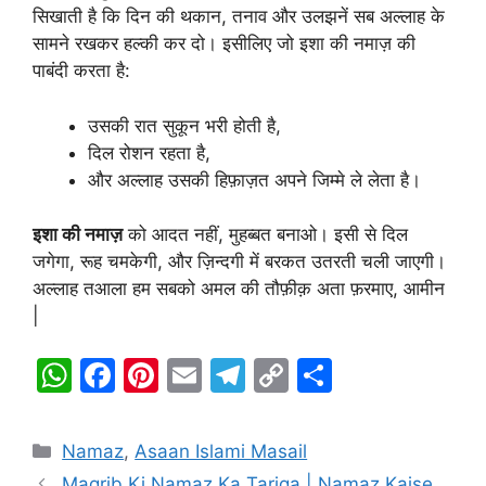
सिखाती है कि दिन की थकान, तनाव और उलझनें सब अल्लाह के
सामने रखकर हल्की कर दो। इसीलिए जो इशा की नमाज़ की
पाबंदी करता है:
उसकी रात सुकून भरी होती है,
दिल रोशन रहता है,
और अल्लाह उसकी हिफ़ाज़त अपने जिम्मे ले लेता है।
इशा की नमाज़
को आदत नहीं, मुहब्बत बनाओ। इसी से दिल
जगेगा, रूह चमकेगी, और ज़िन्दगी में बरकत उतरती चली जाएगी।
अल्लाह तआला हम सबको अमल की तौफ़ीक़ अता फ़रमाए, आमीन
|
W
F
Pi
E
T
C
S
h
a
nt
m
el
o
h
at
c
er
ai
e
p
ar
Categories
Namaz
,
Asaan Islami Masail
s
e
e
l
gr
y
e
Magrib Ki Namaz Ka Tariqa | Namaz Kaise