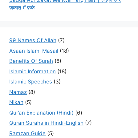
Sadqa Aur Zakat Me Kya Farq Hai? | सदक़ा और
ज़कात में फ़र्क
99 Names Of Allah
(7)
Asaan Islami Masail
(18)
Benefits Of Surah
(8)
Islamic Information
(18)
Islamic Speeches
(3)
Namaz
(8)
Nikah
(5)
Qur’an Explanation (Hindi)
(6)
Quran Surahs in Hindi-English
(7)
Ramzan Guide
(5)