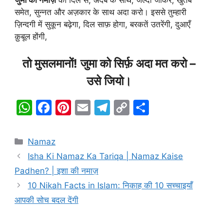
समेत, सुन्नत और अज़कार के साथ अदा करो। इससे तुम्हारी
ज़िन्दगी में सुकून बढ़ेगा, दिल साफ़ होगा, बरकतें उतरेंगी, दुआएँ
क़ुबूल होंगी,
तो मुसलमानों! जुमा को सिर्फ़ अदा मत करो –
उसे जियो।
W
F
Pi
E
T
C
S
h
a
nt
m
el
o
h
at
c
er
ai
e
p
ar
Categories
Namaz
s
e
e
l
gr
y
e
Isha Ki Namaz Ka Tariqa | Namaz Kaise
A
b
st
a
Li
Padhen? | इशा की नमाज़
p
o
m
n
10 Nikah Facts in Islam: निकाह की 10 सच्चाइयाँ
p
o
k
आपकी सोच बदल देंगी
k