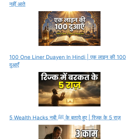
नहीं आते
100 One Liner Duayen In Hindi | एक लाइन की 100
दुआएँ
5 Wealth Hacks नबी ﷺ के बताये हुए | रिज्क के 5 राज़